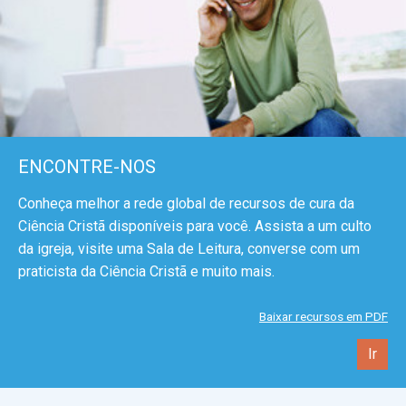
ENCONTRE-NOS
Conheça melhor a rede global de recursos de cura da
Ciência Cristã disponíveis para você. Assista a um culto
da igreja, visite uma Sala de Leitura, converse com um
praticista da Ciência Cristã e muito mais.
Baixar recursos em PDF
Ir