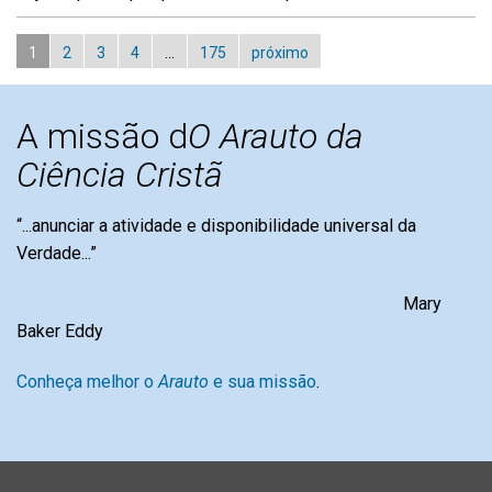
1
2
3
4
…
175
próximo
A missão d
O Arauto da
Ciência Cristã
“...anunciar a atividade e disponibilidade universal da
Verdade...”
Mary
Baker Eddy
Conheça melhor o
Arauto
e sua missão
.