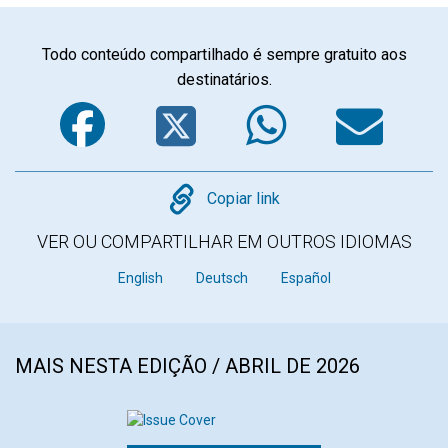
Todo conteúdo compartilhado é sempre gratuito aos
destinatários.
Facebook
Twitter
WhatsA
Em
Copy
Copiar link
VER OU COMPARTILHAR EM OUTROS IDIOMAS
English
Deutsch
Español
MAIS NESTA EDIÇÃO / ABRIL DE 2026