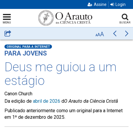
Assine
Login
MENU
BUSCAR
A
Compartilhar
Anterior
Pr
A
A
ORIGINAL PARA A INTERNET
PARA JOVENS
Deus me guiou a um
estágio
Canon Church
Da edição de
abril de 2026
d
O Arauto da Ciência Cristã
Publicado anteriormente como um original para a Internet
em 1º de dezembro de 2025.