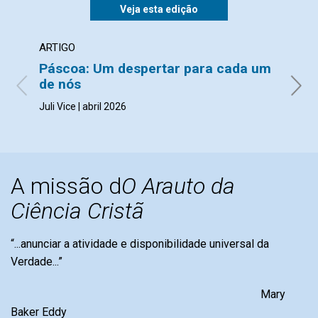
Veja esta edição
ARTIGO
ARTI
Páscoa: Um despertar para cada um
Pás
de nós
eter
Juli Vice | abril 2026
Mar Ll
A missão d
O Arauto da
Ciência Cristã
“...anunciar a atividade e disponibilidade universal da
Verdade...”
Mary
Baker Eddy