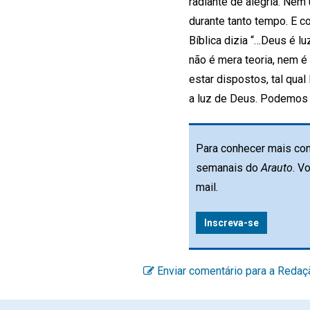
radiante de alegria. Nem 
durante tanto tempo. E c
Bíblica dizia “…Deus é lu
não é mera teoria, nem 
estar dispostos, tal qua
a luz de Deus. Podemos 
Para conhecer mais con
semanais do
Arauto
. V
mail.
Inscreva-se
Enviar comentário para a Redaç