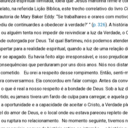
ureza espiritual ilimitada, ideia que Jesus mantinha firme e 
lato, na referida Lição Bíblica, este trecho correlativo do livro
C
autoria de Mary Baker Eddy: “Se trabalhares e orares com motivos
iu de continuardes a obedecer à verdade?’ ” (
p. 326
). A histór
u alguém tenta nos impedir de reivindicar a luz da Verdade, o 
dade outorgada por Deus. Tal qual Bartimeu, nós podemos atend
ertar para a realidade espiritual, quando a luz de uma relação d
r se apagado. Eu havia feito algo irresponsável, e isso prejudic
onsequências que perduraram por uns dois anos. Nós nos distan
 cometido. Eu orei a respeito desse rompimento. Então, senti-m
ra conversarmos. Ela concordou em falar comigo. Antes da conv
 o que é real a nosso respeito é a bondade de Deus. Sob a luz da
ido; eu jamais tivera um fardo de culpa para carregar; e aquela 
oportunidade e a capacidade de aceitar o Cristo, a Verdade ple
l do amor de Deus, e o local onde eu estava pareceu repleto de 
o ou ruptura no relacionamento. No momento seguinte, tivemos n