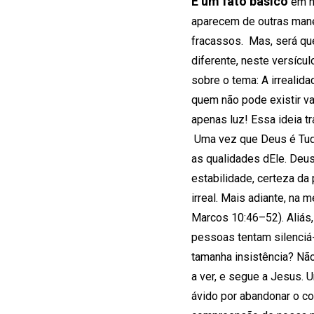
É um fato básico
em no
aparecem de outras mane
fracassos. Mas, será que
diferente, neste versícu
sobre o tema: A irrealid
quem não pode existir v
apenas luz! Essa ideia t
Uma vez que Deus é Tudo
as qualidades dEle. Deus 
estabilidade, certeza da
irreal. Mais adiante, n
Marcos 10:46–52). Aliás
pessoas tentam silenciá-
tamanha insistência? Nã
a ver, e segue a Jesus.
ávido por abandonar o co