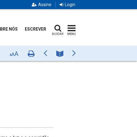
Assine
Login
BRE NÓS
ESCREVER
BUSCAR
MENU
A
Imprimir
Anterior
Número
Próximo
A
A