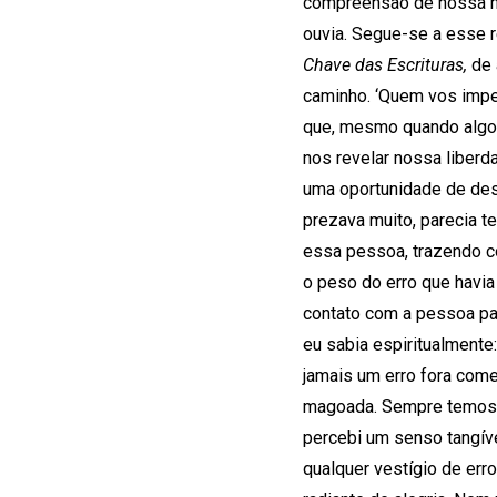
compreensão de nossa nat
ouvia. Segue-se a esse re
Chave das Escrituras,
de 
caminho. ‘Quem vos imped
que, mesmo quando algo o
nos revelar nossa liber
uma oportunidade de desp
prezava muito, parecia te
essa pessoa, trazendo c
o peso do erro que havia
contato com a pessoa pa
eu sabia espiritualmente:
jamais um erro fora comet
magoada. Sempre temos a 
percebi um senso tangíve
qualquer vestígio de err