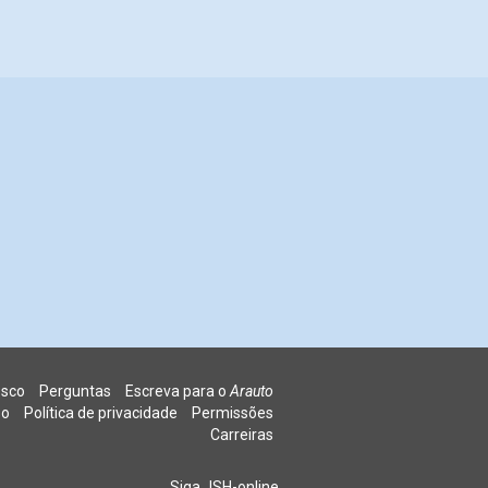
osco
Perguntas
Escreva para o
Arauto
so
Política de privacidade
Permissões
Carreiras
Siga JSH-online