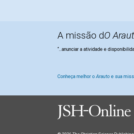
A missão d
O Araut
“...anunciar a atividade e disponibili
Mary Bak
Conheça melhor o
Arauto
e sua mis