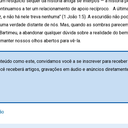
um resquício sequer da história antiga se interpôs — a história 
ontinuamos a ter um relacionamento de apoio recíproco. A últim
z, e não há nele treva nenhuma” (1 João 1:5). A escuridão não pod
é uma verdade distante de nós. Mas, quando as sombras parecem
l Bartimeu, a abandonar qualquer dúvida sobre a realidade do be
manter nossos olhos abertos para vê-la.
teúdo como este, convidamos você a se inscrever para receber 
ocê receberá artigos, gravações em áudio e anúncios diretament
ão