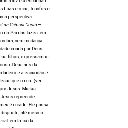
omo a luz e a escuridão
boas e ruins, triunfos e
 uma perspectiva
al da Ciência Cristã
—
do do Pai das luzes, em
m sombra, nem mudança…
idade criada por Deus.
eus filhos, expressamos
onioso. Deus nos dá
rdadeiro e a escuridão é
esus que o cure (ver
 por Jesus. Muitas
so Jesus repreende
imeu é curado. Ele passa
a disposto, até mesmo
rial, em troca da