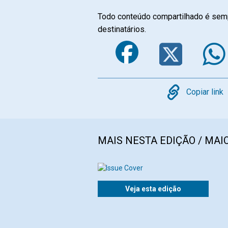
Todo conteúdo compartilhado é semp
destinatários.
Faceboo
Twi
Copy
Copiar link
MAIS NESTA EDIÇÃO / MAIO
Veja esta edição