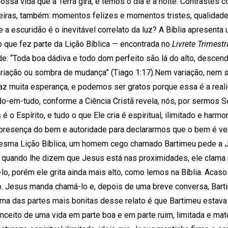
ssa vida que a Terra gira, e temos o dia e a noite. Contrastes c
iras, também: momentos felizes e momentos tristes, qualidades 
 a escuridão é o inevitável correlato da luz? A Bíblia apresenta
lo que fez parte da Lição Bíblica — encontrada no
Livrete Trimestr
ade: “Toda boa dádiva e todo dom perfeito são lá do alto, descen
ariação ou sombra de mudança” (Tiago 1:17).Nem variação, ne
raz muita esperança, e podemos ser gratos porque essa é a real
-em-tudo, conforme a Ciência Cristã revela, nós, por sermos S
é o Espírito, e tudo o que Ele cria é espiritual, ilimitado e harm
 presença do bem e autoridade para declararmos que o bem é ve
a mesma Lição Bíblica, um homem cego chamado Bartimeu pede a J
, quando lhe dizem que Jesus está nas proximidades, ele clama
lo, porém ele grita ainda mais alto, como lemos na Bíblia. Aca
o. Jesus manda chamá-lo e, depois de uma breve conversa, Bart
 Uma das partes mais bonitas desse relato é que Bartimeu estav
nceito de uma vida em parte boa e em parte ruim, limitada e mate