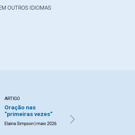
EM OUTROS IDIOMAS
ARTIGO
ARTIGO
Oração nas
Uma mesa no deserto
“primeiras vezes”
Ann Nelson | maio 2026
Elaina Simpson | maio 2026