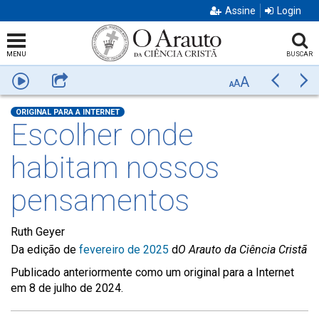
Assine
Login
MENU
BUSCAR
A
Ouça
Compartilhar
Anterior
Pr
A
A
ORIGINAL PARA A INTERNET
Escolher onde
habitam nossos
pensamentos
Ruth Geyer
Da edição de
fevereiro de 2025
d
O Arauto da Ciência Cristã
Publicado anteriormente como um original para a Internet
em 8 de julho de 2024.