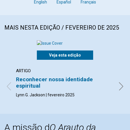
English
Español
Français
MAIS NESTA EDIÇÃO / FEVEREIRO DE 2025
Veja esta edição
ARTIGO
ARTI
Reconhecer nossa identidade
Que
espiritual
Deb He
Lynn G. Jackson | fevereiro 2025
A missão d
O Arauto da