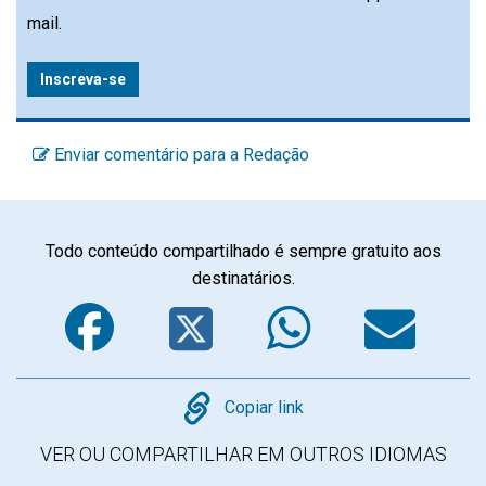
mail.
Inscreva-se
Enviar comentário para a Redação
Todo conteúdo compartilhado é sempre gratuito aos
destinatários.
Facebook
Twitter
WhatsA
Em
Copy
Copiar link
VER OU COMPARTILHAR EM OUTROS IDIOMAS