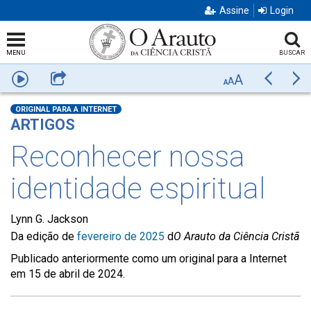
Assine
Login
MENU
BUSCAR
A
Ouça
Compartilhar
Anterior
Pr
A
A
ORIGINAL PARA A INTERNET
ARTIGOS
Reconhecer nossa
identidade espiritual
Lynn G. Jackson
Da edição de
fevereiro de 2025
d
O Arauto da Ciência Cristã
Publicado anteriormente como um original para a Internet
em 15 de abril de 2024.