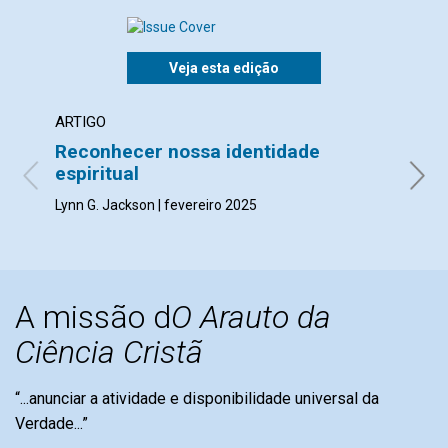
Veja esta edição
ARTIGO
ARTI
Reconhecer nossa identidade
Que
espiritual
Deb He
Lynn G. Jackson | fevereiro 2025
A missão d
O Arauto da
Ciência Cristã
“...anunciar a atividade e disponibilidade universal da
Verdade...”