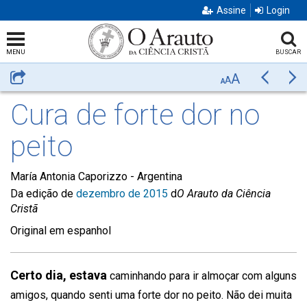
Assine
Login
MENU
BUSCAR
A
Compartilhar
Anterior
Pr
A
A
Cura de forte dor no
peito
María Antonia Caporizzo -
Argentina
Da edição de
dezembro de 2015
d
O Arauto da Ciência
Cristã
Original em espanhol
Certo dia, estava
caminhando para ir almoçar com alguns
amigos, quando senti uma forte dor no peito. Não dei muita