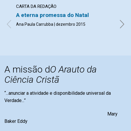
CARTA DA REDAÇÃO
ARTI
A eterna promessa do Natal
Her
Ana Paula Carrubba | dezembro 2015
Nome 
A missão d
O Arauto da
Ciência Cristã
“...anunciar a atividade e disponibilidade universal da
Verdade...”
Mary
Baker Eddy