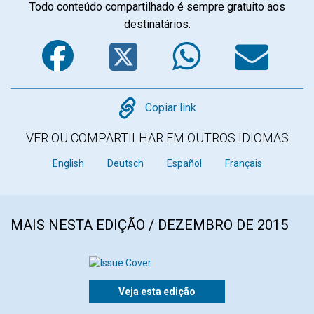
Todo conteúdo compartilhado é sempre gratuito aos
destinatários.
Facebook
Twitter
WhatsA
Em
Copy
Copiar link
VER OU COMPARTILHAR EM OUTROS IDIOMAS
English
Deutsch
Español
Français
MAIS NESTA EDIÇÃO / DEZEMBRO DE 2015
Veja esta edição