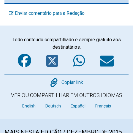
Enviar comentário para a Redação
Todo conteúdo compartilhado é sempre gratuito aos
destinatários.
Facebook
Twitter
WhatsA
Em
Copy
Copiar link
VER OU COMPARTILHAR EM OUTROS IDIOMAS
English
Deutsch
Español
Français
MAIS NESTA EDIÇÃO / DEZEMBRO DE 2015