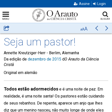
Assine
Login
MENU
BUSCAR
A
Compartilhar
Anterior
Pr
A
A
Seja um pastor!
Annette Kreutziger-Herr -
Berlim, Alemanha
Da edição de
dezembro de 2015
d
O Arauto da Ciência
Cristã
Original em alemão
Todos estão adormecidos
e é uma noite de paz. Em
realidade, é uma noite santa! Os pastores estão cuidando
de seus rebanhos. De repente, aparece um anjo que lhes
diz que um menino nasceu, não muito longe de onde eles