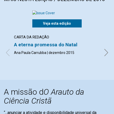
Veja esta edição
CARTA DA REDAÇÃO
ARTI
A eterna promessa do Natal
Her
Ana Paula Carrubba | dezembro 2015
Nome 
A missão d
O Arauto da
Ciência Cristã
“...anunciar a atividade e disponibilidade universal da