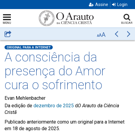
Assine
Login
MENU
BUSCAR
A
Compartilhar
Anterior
Pr
A
A
ORIGINAL PARA A INTERNET
A consciência da
presença do Amor
cura o sofrimento
Evan Mehlenbacher
Da edição de
dezembro de 2025
d
O Arauto da Ciência
Cristã
Publicado anteriormente como um original para a Internet
em 18 de agosto de 2025.