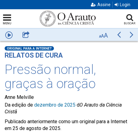
Assine
Login
MENU
BUSCAR
A
Ouça
Compartilhar
Anterior
Pr
A
A
ORIGINAL PARA A INTERNET
RELATOS DE CURA
Pressão normal,
graças à oração
Anne Melville
Da edição de
dezembro de 2025
d
O Arauto da Ciência
Cristã
Publicado anteriormente como um original para a Internet
em 25 de agosto de 2025.