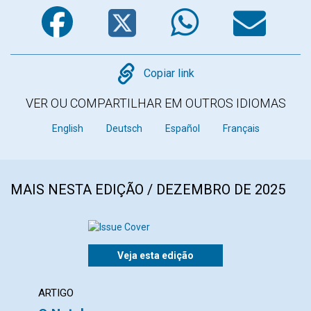
Facebook
Twitter
WhatsA
Em
Copy
Copiar link
VER OU COMPARTILHAR EM OUTROS IDIOMAS
English
Deutsch
Español
Français
MAIS NESTA EDIÇÃO / DEZEMBRO DE 2025
Veja esta edição
ARTIGO
ARTI