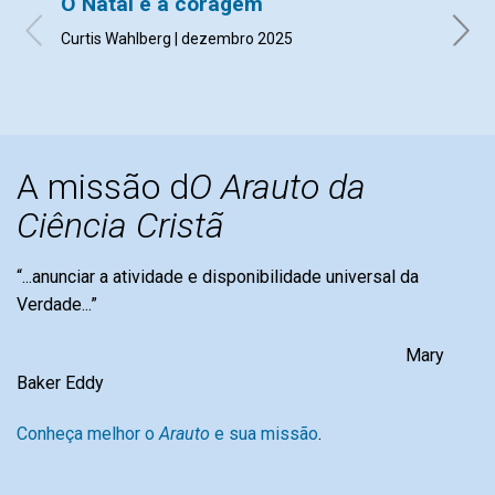
O Natal e a coragem
Honr
Curtis Wahlberg | dezembro 2025
Monica
A missão d
O Arauto da
Ciência Cristã
“...anunciar a atividade e disponibilidade universal da
Verdade...”
Mary
Baker Eddy
Conheça melhor o
Arauto
e sua missão
.