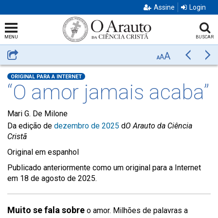
Assine
Login
MENU
BUSCAR
A
Compartilhar
Anterior
Pr
A
A
ORIGINAL PARA A INTERNET
“O amor jamais acaba”
Mari G. De Milone
Da edição de
dezembro de 2025
d
O Arauto da Ciência
Cristã
Original em espanhol
Publicado anteriormente como um original para a Internet
em 18 de agosto de 2025.
Muito se fala sobre
o amor. Milhões de palavras a