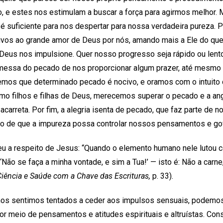
, e estes nos estimulam a buscar a força para agirmos melhor.
 é suficiente para nos despertar para nossa verdadeira pureza. 
ivos ao grande amor de Deus por nós, amando mais a Ele do que
 Deus nos impulsione. Quer nosso progresso seja rápido ou lent
messa do pecado de nos proporcionar algum prazer, até mesmo
os que determinado pecado é nocivo, e oramos com o intuito d
mo filhos e filhas de Deus, merecemos superar o pecado e a ang
 acarreta. Por fim, a alegria isenta de pecado, que faz parte de 
tão de que a impureza possa controlar nossos pensamentos e go
u a respeito de Jesus: “Quando o elemento humano nele lutou c
Não se faça a minha vontade, e sim a Tua!’ — isto é: Não a carne,
Ciência e Saúde com a Chave das Escrituras,
p. 33).
s sentimos tentados a ceder aos impulsos sensuais, podemos
r meio de pensamentos e atitudes espirituais e altruístas. Co