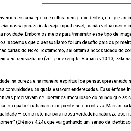
vivemos em uma época e cultura sem precedentes, em que as i
enciar nossa pureza inata seja impraticável, se não virtualmente
ma novidade. Embora os meios para transmitir esse tipo de ima
anos, sabemos que o sensualismo foi um desafio para os primeiro
as cartas do Novo Testamento, salientam a necessidade de cont
nto ao sensualismo (ver, por exemplo, Romanos 13:13, Gálatas 
dade, na pureza e na maneira espiritual de pensar, apresentada 
as comunidades às quais estavam endereçadas. Essa ênfase in
itivas precisavam se libertar da imoralidade do mundo que as 
ão no qual o Cristianismo incipiente se encontrava. Mas as c
ualidade — como retornar para nossa verdadeira natureza espirit
homem” (Efésios 4:24), que vai ganhando um senso de identidade