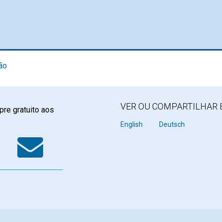
ão
VER OU COMPARTILHAR 
re gratuito aos
k
tter
WhatsApp
Email
English
Deutsch