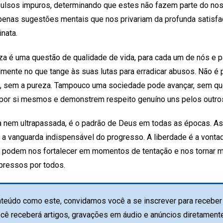
pulsos impuros, determinando que estes não fazem parte do n
apenas sugestões mentais que nos privariam da profunda satis
nata.
eza é uma questão de qualidade de vida, para cada um de nós e 
lmente no que tange às suas lutas para erradicar abusos. Não é
ria, sem a pureza. Tampouco uma sociedade pode avançar, sem 
 por si mesmos e demonstrem respeito genuíno uns pelos outro
a nem ultrapassada, é o padrão de Deus em todas as épocas. As
é a vanguarda indispensável do progresso. A liberdade é a vont
 podem nos fortalecer em momentos de tentação e nos tornar m
pressos por todos.
teúdo como este, convidamos você a se inscrever para receber 
ocê receberá artigos, gravações em áudio e anúncios diretament