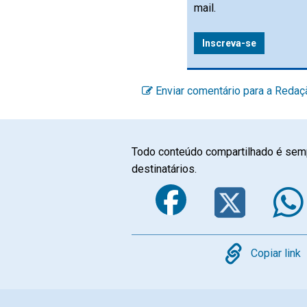
mail.
Inscreva-se
Enviar comentário para a Redaç
Todo conteúdo compartilhado é semp
destinatários.
Faceboo
Twi
Copy
Copiar link