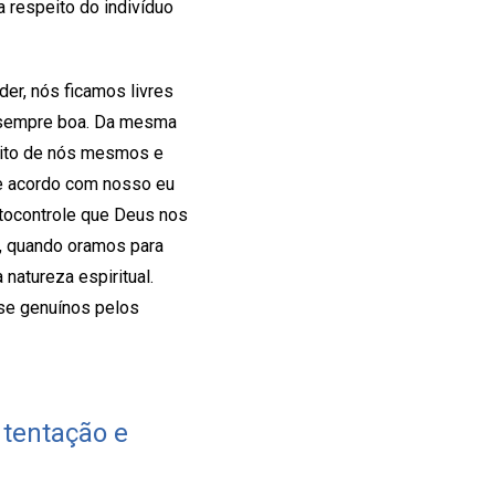
a respeito do indivíduo
der, nós ficamos livres
é sempre boa. Da mesma
eito de nós mesmos e
de acordo com nosso eu
utocontrole que Deus nos
, quando oramos para
atureza espiritual.
se genuínos pelos
tentação e