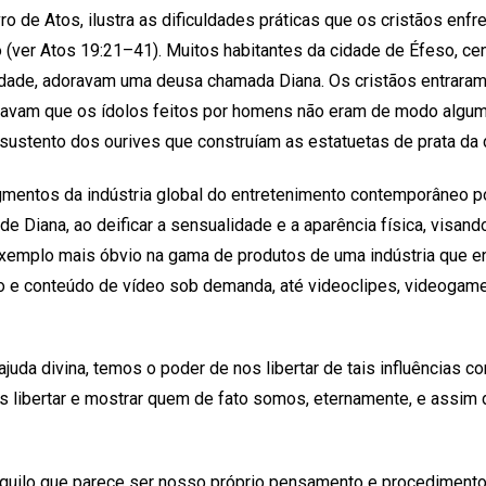
ivro de Atos, ilustra as dificuldades práticas que os cristãos enf
o (ver Atos 19:21–41). Muitos habitantes da cidade de Éfeso, ce
ilidade, adoravam uma deusa chamada Diana. Os cristãos entrara
mavam que os ídolos feitos por homens não eram de modo algum
sustento dos ourives que construíam as estatuetas de prata da 
mentos da indústria global do entretenimento contemporâneo 
de Diana, ao deificar a sensualidade e a aparência física, visan
exemplo mais óbvio na gama de produtos de uma indústria que e
 e conteúdo de vídeo sob demanda, até videoclipes, videogame
juda divina, temos o poder de nos libertar de tais influências c
libertar e mostrar quem de fato somos, eternamente, e assim
quilo que parece ser nosso próprio pensamento e procedimento