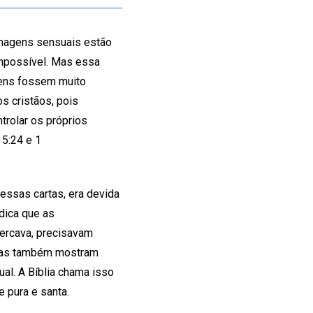
magens sensuais estão
 impossível. Mas essa
gens fossem muito
s cristãos, pois
rolar os próprios
5:24 e 1
nessas cartas, era devida
dica que as
cercava, precisavam
artas também mostram
ual. A Bíblia chama isso
 pura e santa.