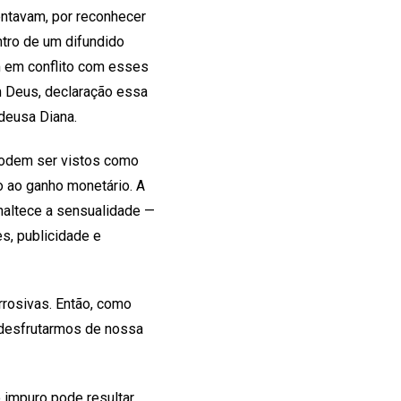
rentavam, por reconhecer
ntro de um difundido
m em conflito com esses
 Deus, declaração essa
deusa Diana.
podem ser vistos como
do ao ganho monetário. A
naltece a sensualidade —
s, publicidade e
orrosivas. Então, como
 desfrutarmos de nossa
 impuro pode resultar