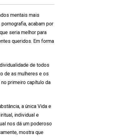
tados mentais mais
 pornografia, acabam por
 que seria melhor para
entes queridos. Em forma
ndividualidade de todos
to de as mulheres e os
o primeiro capítulo da
bstância, a única Vida e
itual, individual e
itual nos dá um poderoso
icamente, mostra que