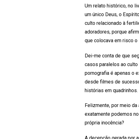
Um relato histórico, no l
um único Deus, o Espírit
culto relacionado à fert
adoradores, porque afir
que colocava em risco o 
Dei-me conta de que seg
casos paralelos ao culto 
pornografia é apenas o 
desde filmes de sucesso
histórias em quadrinhos.
Felizmente, por meio da a
exatamente podemos nos 
própria inocência?
A decepção gerada por a