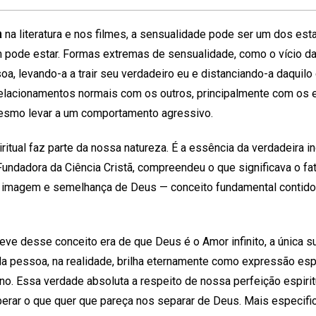
a
na literatura e nos filmes, a sensualidade pode ser um dos es
pode estar. Formas extremas de sensualidade, como o vício da
oa, levando-a a trair seu verdadeiro eu e distanciando-a daquilo
 relacionamentos normais com os outros, principalmente com os 
mesmo levar a um comportamento agressivo.
ritual faz parte da nossa natureza. É a essência da verdadeira i
Fundadora da Ciência Cristã, compreendeu o que significava o fa
imagem e semelhança de Deus — conceito fundamental contido n
ve desse conceito era de que Deus é o Amor infinito, a única su
da pessoa, na realidade, brilha eternamente como expressão espir
no. Essa verdade absoluta a respeito de nossa perfeição espir
perar o que quer que pareça nos separar de Deus. Mais especif