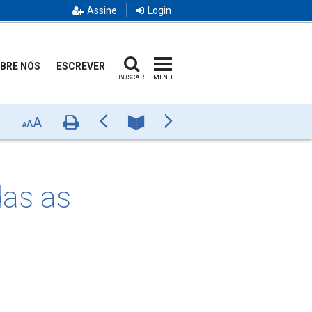
Assine
Login
BRE NÓS
ESCREVER
BUSCAR
MENU
A
Imprimir
Anterior
Número
Próximo
A
A
das as