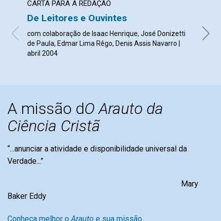
CARTA PARA A REDAÇÃO
CART
De Leitores e Ouvintes
Ver 
com colaboração de Isaac Henrique, José Donizetti
Leide 
de Paula, Edmar Lima Rêgo, Denis Assis Navarro |
abril 2004
A missão d
O Arauto da
Ciência Cristã
“...anunciar a atividade e disponibilidade universal da
Verdade...”
Mary
Baker Eddy
Conheça melhor o
Arauto
e sua missão
.