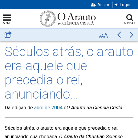
Assine
Login
MENU
BUSCAR
A
Compartilhar
Anterior
Pr
A
A
Séculos atrás, o arauto
era aquele que
precedia o rei,
anunciando...
Da edição de
abril de 2004
d
O Arauto da Ciência Cristã
Séculos atrás, o arauto era aquele que precedia o rei,
anunciando sua chegada.
O Arauto da Christian Science,