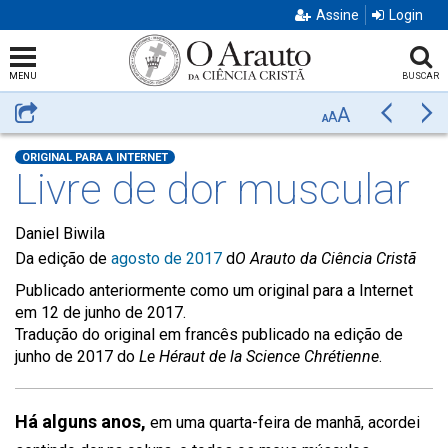
Assine
Login
MENU
BUSCAR
A
Compartilhar
Anterior
Pr
A
A
ORIGINAL PARA A INTERNET
Livre de dor muscular
Daniel Biwila
Da edição de
agosto de 2017
d
O Arauto da Ciência Cristã
Publicado anteriormente como um original para a Internet
em 12 de junho de 2017.
Tradução do original em francês publicado na edição de
junho de 2017 do
Le Héraut de la Science Chrétienne
.
Há alguns anos,
em uma quarta-feira de manhã, acordei