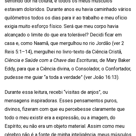
sentindo dor na coluna, e todos os meus músculos
estavam doloridos. Durante anos eu havia caminhado vários
quilômetros todos os dias para ir ao trabalho e meu ofício
exigia muito esforço físico. Será que meu corpo havia
alcançado o limite do que era tolerável? Decidi ficar em
casa e, como Naamã, que mergulhou no rio Jordão (ver 2
Reis 5:1–14), mergulhei no livro-texto da Ciência Cristã,
Ciência e Saúde com a Chave das Escrituras,
de Mary Baker
Eddy, para que a Ciência divina, o Consolador, o Confortador,
pudesse me guiar “a toda a verdade” (ver João 16:13).
Durante essa leitura, recebi “visitas de anjos”, ou
mensagens inspiradoras. Esses pensamentos puros,
divinos, fizeram com que eu percebesse claramente que
todo o meu existir era a expressão, ou a imagem, do
Espírito; eu não era um objeto material. Assim como meu
cérebro não é a fonte de minha inteligência, meus músculos