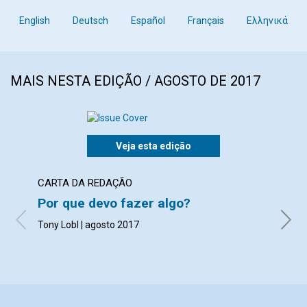
English
Deutsch
Español
Français
Ελληνικά
MAIS NESTA EDIÇÃO / AGOSTO DE 2017
Veja esta edição
CARTA DA REDAÇÃO
ARTI
Por que devo fazer algo?
Arau
Tony Lobl | agosto 2017
agost