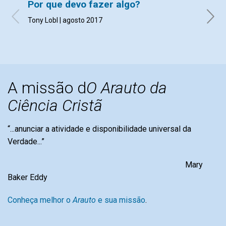
Por que devo fazer algo?
Arau
Tony Lobl | agosto 2017
agost
A missão d
O Arauto da
Ciência Cristã
“...anunciar a atividade e disponibilidade universal da
Verdade...”
Mary
Baker Eddy
Conheça melhor o
Arauto
e sua missão
.