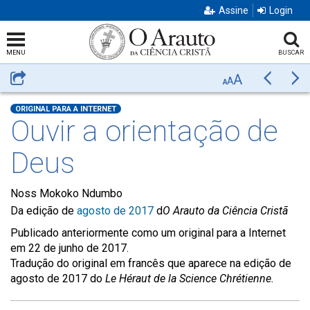
Assine
Login
MENU
BUSCAR
A
Compartilhar
Anterior
Pr
A
A
ORIGINAL PARA A INTERNET
Ouvir a orientação de
Deus
Noss Mokoko Ndumbo
Da edição de
agosto de 2017
d
O Arauto da Ciência Cristã
Publicado anteriormente como um original para a Internet
em 22 de junho de 2017.
Tradução do original em francês que aparece na edição de
agosto de 2017 do
Le Héraut de la Science Chrétienne.