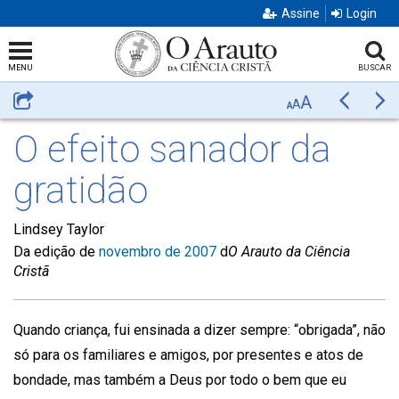
Assine
Login
MENU
BUSCAR
A
Compartilhar
Anterior
Pr
A
A
O efeito sanador da
gratidão
Lindsey Taylor
Da edição de
novembro de 2007
d
O Arauto da Ciência
Cristã
Quando criança, fui ensinada a dizer sempre: “obrigada”, não
só para os familiares e amigos, por presentes e atos de
bondade, mas também a Deus por todo o bem que eu