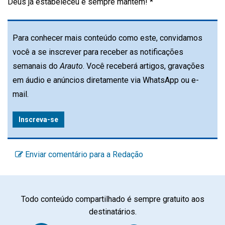
Deus já estabeleceu e sempre mantém! *
Para conhecer mais conteúdo como este, convidamos
você a se inscrever para receber as notificações
semanais do
Arauto
. Você receberá artigos, gravações
em áudio e anúncios diretamente via WhatsApp ou e-
mail.
Inscreva-se
Enviar comentário para a Redação
Todo conteúdo compartilhado é sempre gratuito aos
destinatários.
Facebook
Twitter
WhatsA
Em