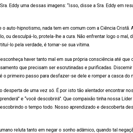
ra. Eddy uma dessas imagens: “Isso, disse a Sra. Eddy em resu
ove o auto-hipnotismo, nada tem em comum com a Ciência Cristã
-lo, ou desculpá-lo, protela-lhe a cura. Não enfrentar logo o mal, 
tituí-lo pela verdade, é tornar-se sua vítima.
sconheça haver tanto mal em sua própria consciência até que o
amento que precisam ser escrutinadas e purificadas. Discernir
é o primeiro passo para desfazer-se dele e romper a casca do 
 desperta de uma vez só. É por isto tão alentador encontrar nos
prenderá” e “você descobrirá”. Que compaixão tinha nossa Líder 
escobrindo o tempo todo. Nosso aprendizado e descoberta des
umano reluta tanto em negar o sonho adâmico, quando tal negaç