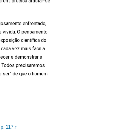
orém, precisa afastar-se
ajosamente enfrentado,
e vivida. O pensamento
posição científica do
 cada vez mais fácil a
hecer e demonstrar a
e. Todos precisaremos
do ser” de que o homem
p. 117.
↑