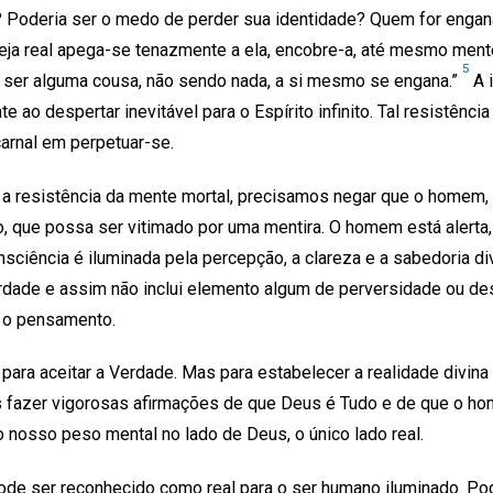
l? Poderia ser o medo de perder sua identidade? Quem for engan
seja real apega-se tenazmente a ela, encobre-a, até mesmo men
5
a ser alguma cousa, não sendo nada, a si mesmo se engana.”
A i
te ao despertar inevitável para o Espírito infinito. Tal resistênci
arnal em perpetuar-se.
e a resistência da mente mortal, precisamos negar que o homem
, que possa ser vitimado por uma mentira. O homem está alerta
nsciência é iluminada pela percepção, a clareza e a sabedoria d
dade e assim não inclui elemento algum de perversidade ou des
e o pensamento.
para aceitar a Verdade. Mas para estabelecer a realidade divin
fazer vigorosas afirmações de que Deus é Tudo e de que o hom
 nosso peso mental no lado de Deus, o único lado real.
pode ser reconhecido como real para o ser humano iluminado. P