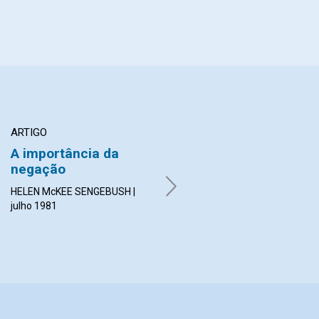
ARTIGO
ARTIGO
A importância da
Curar a falta mais
negação
oculta
HELEN McKEE SENGEBUSH |
ELEANOR OWERS SMITH | julho
julho 1981
1981