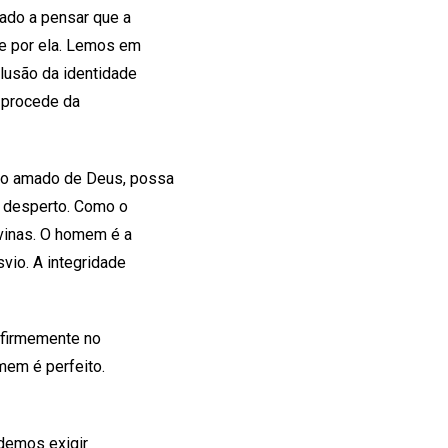
ado a pensar que a
te por ela. Lemos em
lusão da identidade
a procede da
, o amado de Deus, possa
, desperto. Como o
ivinas. O homem é a
vio. A integridade
a firmemente no
em é perfeito.
odemos exigir