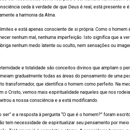
ciência ceda à verdade de que Deus é real, está presente e é 
amente a harmonia da Alma.
 limites e está apenas consciente de si própria. Como o homem
onhecer nenhum mal, nenhuma imperfeição. Isto significa que a ve
abriga nenhum medo latente ou oculto, nem sensações ou imagen
, eternidade e totalidade são conceitos divinos que ampliam o 
ermeiam gradualmente todas as áreas do pensamento de uma pess
sto transformador, que identifica o homem como perfeito. Na 
o Cristo, vemos mais espiritualidade naqueles que nos rodeia
etrou a nossa consciência e a está modificando.
do ser” e a resposta à pergunta “O que é o homem?” foram escrit
o tem necessidade de espiritualizar seu pensamento por meio