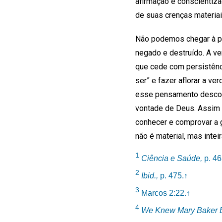
afirmação e conscientiza
de suas crenças materiai
Não podemos chegar à pe
negado e destruído. A v
que cede com persistênc
ser” e fazer aflorar a ve
esse pensamento descobri
vontade de Deus. Assim 
conhecer e comprovar a 
não é material, mas intei
1
Ciência e Saúde,
p. 46
2
Ibid.,
p. 475.
↑
3
Marcos 2:22.
↑
4
We Knew Mary Baker 