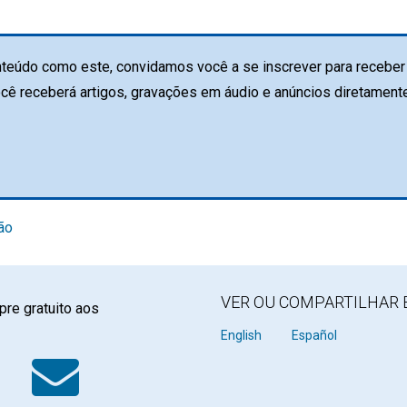
teúdo como este, convidamos você a se inscrever para receber 
ocê receberá artigos, gravações em áudio e anúncios diretament
ão
VER OU COMPARTILHAR 
re gratuito aos
k
tter
WhatsApp
Email
English
Español