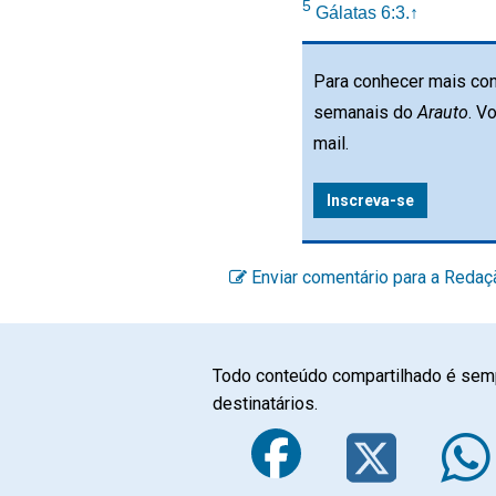
5
Gálatas 6:3.
↑
Para conhecer mais con
semanais do
Arauto
. V
mail.
Inscreva-se
Enviar comentário para a Redaç
Todo conteúdo compartilhado é semp
destinatários.
Faceboo
Twi