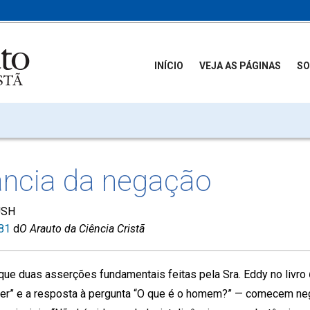
INÍCIO
VEJA AS PÁGINAS
SO
ância da negação
USH
981
d
O Arauto da Ciência Cristã
o que duas asserções fundamentais feitas pela Sra. Eddy no livro
 ser” e a resposta à pergunta “O que é o homem?” — comecem ne