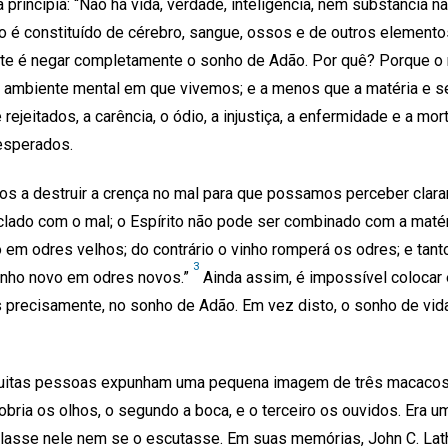
a principia: “Não há vida, verdade, inteligência, nem substância n
 é constituído de cérebro, sangue, ossos e de outros elemento
ante é negar completamente o sonho de Adão. Por quê? Porque
o ambiente mental em que vivemos; e a menos que a matéria e 
ejeitados, a carência, o ódio, a injustiça, a enfermidade e a mo
esperados.
nos a destruir a crença no mal para que possamos perceber cla
lado com o mal; o Espírito não pode ser combinado com a matéri
em odres velhos; do contrário o vinho romperá os odres; e tant
3
inho novo em odres novos.”
Ainda assim, é impossível colocar 
precisamente, no sonho de Adão. Em vez disto, o sonho de vida
itas pessoas expunham uma pequena imagem de três macacos, 
obria os olhos, o segundo a boca, e o terceiro os ouvidos. Era 
falasse nele nem se o escutasse. Em suas memórias, John C. Lat