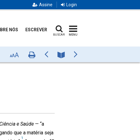
Assine
Login
BRE NÓS
ESCREVER
BUSCAR
MENU
A
Imprimir
Anterior
Número
Próximo
A
A
Ciência e Saúde
— “a
gando que a matéria seja
1