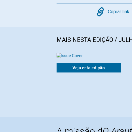
Copy
Copiar link
MAIS NESTA EDIÇÃO / JULH
Veja esta edição
A missão d
O Araut