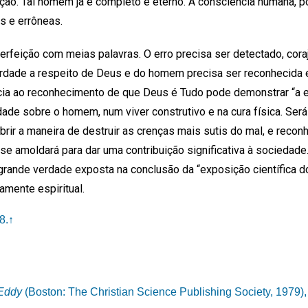
ção. Tal homem já é completo e eterno. A consciência humana, p
s e errôneas.
rfeição com meias palavras. O erro precisa ser detectado, cor
erdade a respeito de Deus e do homem precisa ser reconhecida 
ia ao reconhecimento de que Deus é Tudo pode demonstrar “a ex
rdade sobre o homem, num viver construtivo e na cura física. Será
r a maneira de destruir as crenças mais sutis do mal, e recon
se amoldará para dar uma contribuição significativa à sociedad
grande verdade exposta na conclusão da “exposição científica 
ramente espiritual.
8.
↑
Eddy
(Boston: The Christian Science Publishing Society, 1979), 