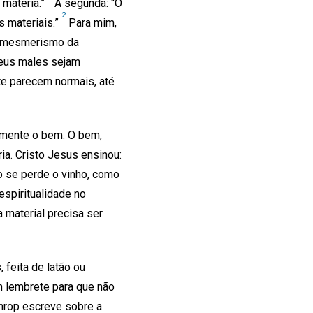
a matéria.”
A segunda: “O
2
s materiais.”
Para mim,
 o mesmerismo da
seus males sejam
rte parecem normais, até
ramente o bem. O bem,
a. Cristo Jesus ensinou:
o se perde o vinho, como
espiritualidade no
 material precisa ser
feita de latão ou
um lembrete para que não
hrop escreve sobre a