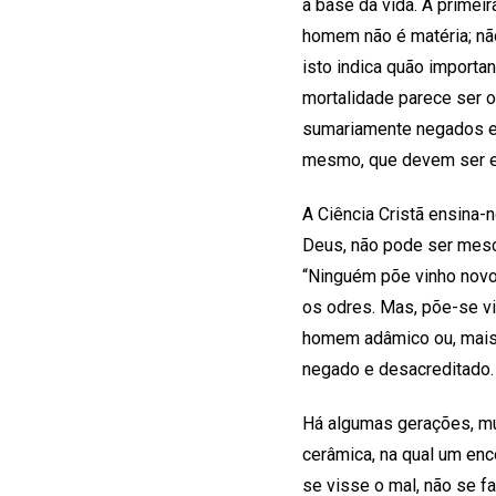
a base da vida. A primeir
homem não é matéria; não
isto indica quão import
mortalidade parece ser 
sumariamente negados e r
mesmo, que devem ser 
A Ciência Cristã ensina-
Deus, não pode ser mesc
“Ninguém põe vinho novo 
os odres. Mas, põe-se v
homem adâmico ou, mais 
negado e desacreditado.
Há algumas gerações, mu
cerâmica, na qual um enc
se visse o mal, não se 