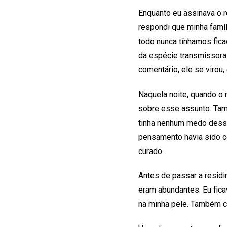
Enquanto eu assinava o 
respondi que minha famí
todo nunca tínhamos fic
da espécie transmissora
comentário, ele se virou,
Naquela noite, quando o 
sobre esse assunto. Tamb
tinha nenhum medo desse
pensamento havia sido co
curado.
Antes de passar a residi
eram abundantes. Eu fic
na minha pele. Também co