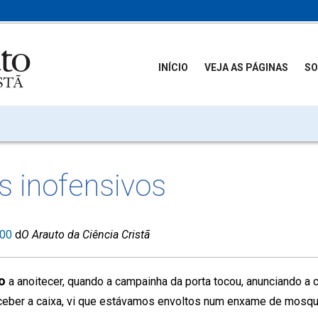
INÍCIO
VEJA AS PÁGINAS
SO
s inofensivos
000
d
O Arauto da Ciência Cristã
o
a anoitecer, quando a campainha da porta tocou, anunciando a
eceber a caixa, vi que estávamos envoltos num enxame de mosqu