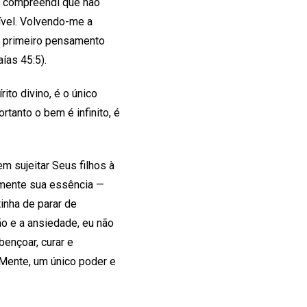
o compreendi que não
ível. Volvendo-me a
O primeiro pensamento
ías 45:5).
to divino, é o único
rtanto o bem é infinito, é
m sujeitar Seus filhos à
somente sua essência —
inha de parar de
ão e a ansiedade, eu não
ençoar, curar e
 Mente, um único poder e