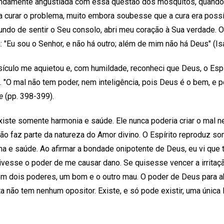
fundamente angustiada com essa questão dos mosquitos, quand
a curar o problema, muito embora soubesse que a cura era poss
undo de sentir o Seu consolo, abri meu coração à Sua verdade. 
a: "Eu sou o Senhor, e não há outro; além de mim não há Deus" (Isa
culo me aquietou e, com humildade, reconheci que Deus, o Espíri
 "O mal não tem poder, nem inteligência, pois Deus é o bem, e po
e
(pp. 398-399).
xiste somente harmonia e saúde. Ele nunca poderia criar o mal ne
ir não faz parte da natureza do Amor divino. O Espírito reproduz 
ma e saúde. Ao afirmar a bondade onipotente de Deus, eu vi que t
tivesse o poder de me causar dano. Se quisesse vencer a irritaç
 em dois poderes, um bom e o outro mau. O poder de Deus para ab
ta não tem nenhum opositor. Existe, e só pode existir, uma única