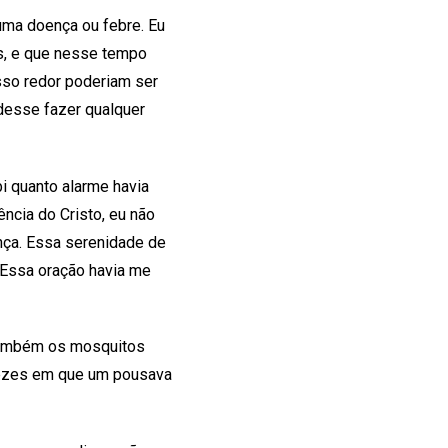
uma doença ou febre. Eu
os, e que nesse tempo
sso redor poderiam ser
desse fazer qualquer
i quanto alarme havia
ncia do Cristo, eu não
nça. Essa serenidade de
 Essa oração havia me
i também os mosquitos
 vezes em que um pousava