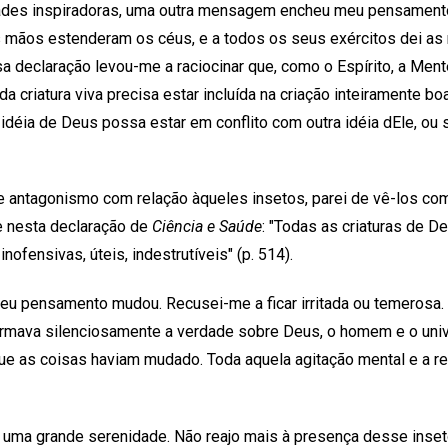
des inspiradoras, uma outra mensagem encheu meu pensamento: "E
 mãos estenderam os céus, e a todos os seus exércitos dei as 
a declaração levou-me a raciocinar que, como o Espírito, a Mente
 criatura viva precisa estar incluída na criação inteiramente bo
idéia de Deus possa estar em conflito com outra idéia dEle, ou 
 antagonismo com relação àqueles insetos, parei de vê-los com
e nesta declaração de
Ciência e Saúde
: "Todas as criaturas de 
nofensivas, úteis, indestrutíveis" (p. 514).
eu pensamento mudou. Recusei-me a ficar irritada ou temerosa
firmava silenciosamente a verdade sobre Deus, o homem e o uni
que as coisas haviam mudado. Toda aquela agitação mental e a r
uma grande serenidade. Não reajo mais à presença desse inseto