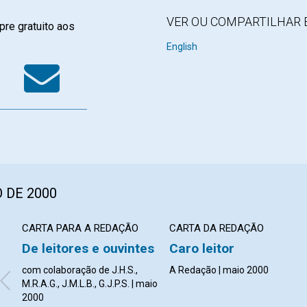
VER OU COMPARTILHAR 
re gratuito aos
k
tter
WhatsApp
Email
English
 DE 2000
CARTA PARA A REDAÇÃO
CARTA DA REDAÇÃO
De leitores e ouvintes
Caro leitor
com colaboração de J.H.S.,
A Redação | maio 2000
M.R.A.G., J.M.L.B., G.J.P.S. | maio
2000