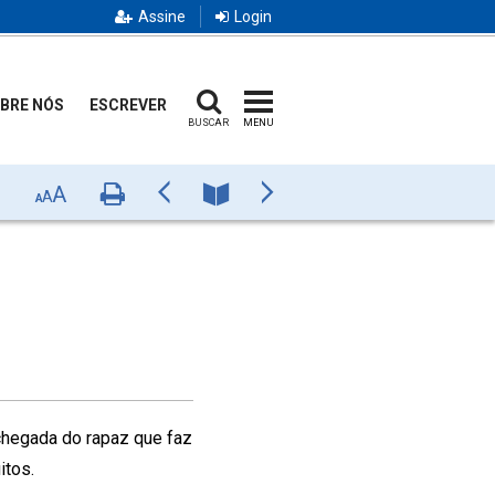
Assine
Login
BRE NÓS
ESCREVER
BUSCAR
MENU
A
Imprimir
Anterior
Número
Próximo
A
A
 chegada do rapaz que faz
itos.