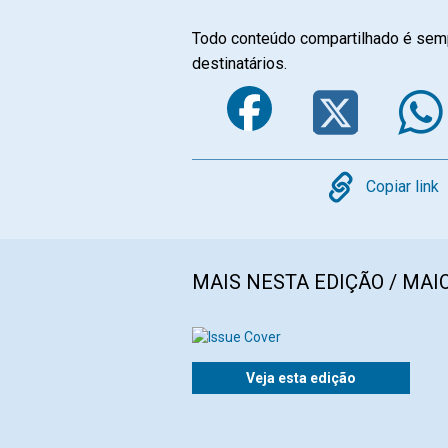
Todo conteúdo compartilhado é semp
destinatários.
Faceboo
Twi
Copy
Copiar link
MAIS NESTA EDIÇÃO / MAIO
Veja esta edição