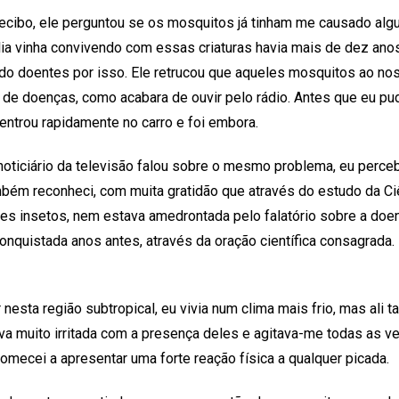
recibo, ele perguntou se os mosquitos já tinham me causado alg
lia vinha convivendo com essas criaturas havia mais de dez an
ado doentes por isso. Ele retrucou que aqueles mosquitos ao no
 de doenças, como acabara de ouvir pelo rádio. Antes que eu pu
 entrou rapidamente no carro e foi embora.
noticiário da televisão falou sobre o mesmo problema, eu perceb
ém reconheci, com muita gratidão que através do estudo da Ciê
s insetos, nem estava amedrontada pelo falatório sobre a doe
nquistada anos antes, através da oração científica consagrada.
r nesta região subtropical, eu vivia num clima mais frio, mas al
ava muito irritada com a presença deles e agitava-me todas as
mecei a apresentar uma forte reação física a qualquer picada.