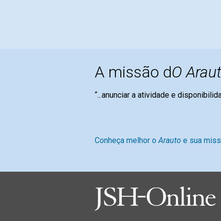
A missão d
O Araut
“...anunciar a atividade e disponibili
Mary Bak
Conheça melhor o
Arauto
e sua mis