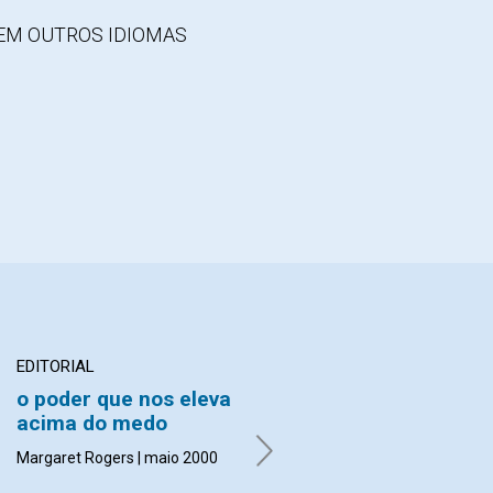
EM OUTROS IDIOMAS
EDITORIAL
ARTIGO
o poder que nos eleva
Perdoar não precisa
acima do medo
ser difícil
Margaret Rogers | maio 2000
Beverly Bemis Hawks DeWindt |
maio 2000