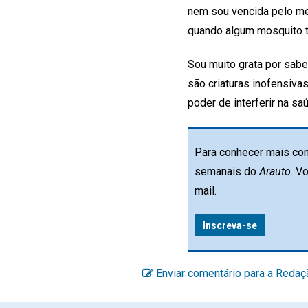
nem sou vencida pelo me
quando algum mosquito t
Sou muito grata por sab
são criaturas inofensiv
poder de interferir na s
Para conhecer mais con
semanais do
Arauto
. V
mail.
Inscreva-se
Enviar comentário para a Redaç