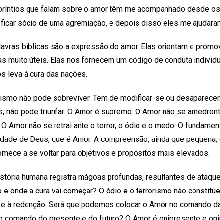
oríntios que falam sobre o amor têm me acompanhado desde os
 ficar sócio de uma agremiação, e depois disso eles me ajudara
avras bíblicas são a expressão do amor. Elas orientam e prom
as muito úteis. Elas nos fornecem um código de conduta indivi
s leva à cura das nações.
ismo não pode sobreviver. Tem de modificar-se ou desaparecer.
s, não pode triunfar. O Amor é supremo. O Amor não se amedront
 O Amor não se retrai ante o terror, o ódio e o medo. O fundamen
lidade de Deus, que é Amor. A compreensão, ainda que pequena,
ece a se voltar para objetivos e propósitos mais elevados.
stória humana registra mágoas profundas, resultantes de ataque
o e onde a cura vai começar? O ódio e o terrorismo não constit
o e à redenção. Será que podemos colocar o Amor no comando da
o comando do presente e do futuro? O Amor é onipresente e oni