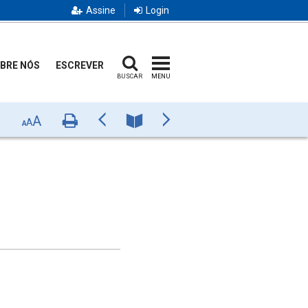
Assine
Login
BRE NÓS
ESCREVER
BUSCAR
MENU
A
Imprimir
Anterior
Número
Próximo
A
A