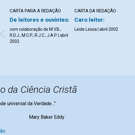
CARTA PARA A REDAÇÃO
CARTA DA REDAÇÃO
De leitores e ouvintes:
Caro leitor:
com colaboração de M.V.B.,
Leide Lessa | abril 2002
R.D.J., M.C.P., R.J.C., J.A.P. | abril
2002
o da Ciência Cristã
dade universal da Verdade...”
er Eddy
são
.