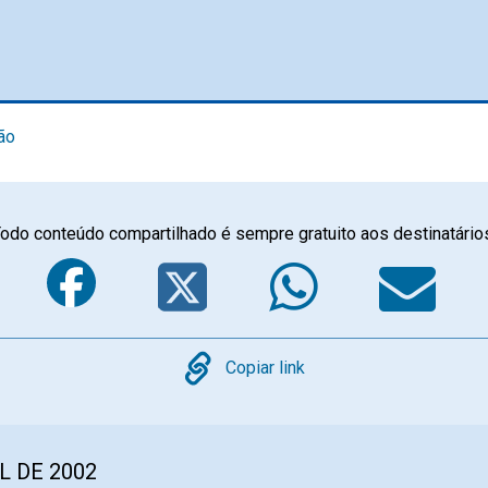
ão
odo conteúdo compartilhado é sempre gratuito aos destinatário
Facebook
Twitter
Whats
E
Copy
Copiar link
L DE 2002