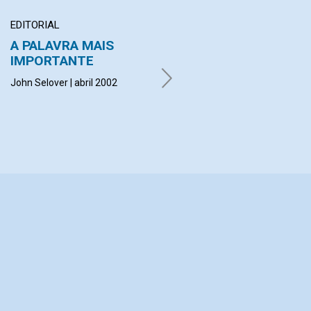
EDITORIAL
ARTIGO
A PALAVRA MAIS
Minha empresa quase
IMPORTANTE
foi à falência
John Selover | abril 2002
Geraldo Marcondes | abril 2002