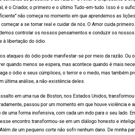
l, é o Criador, o primeiro e o último Tudo-em-tudo. Isso é o suf
uficiente" não começa no momento em que aprendemos as liçõe
começar a se tornar real e cuidar de nós. O Amor cuida primeiro
demos controlar os nossos pensamentos e conduzir os nossos 
 à libertação do ódio.
dos ataques do ódio pode manifestar-se por meio da razão. Ou or
rrer quando menos se espera, mas acontece quando é mais nece
paga o ódio e seus cúmplices, o terror e o medo, mas também pro
em última análise, a não-existência deles.
 assalto em uma rua de Boston, nos Estados Unidos, transformou
adamente, passou por um momento em que houve violência e am
u de uma forma inofensiva, com cada um indo para o seu lado.
, esse encontro transformou-se em um diálogo honesto e inteli
 Além de um pequeno corte não sofri nenhum dano. De minha par