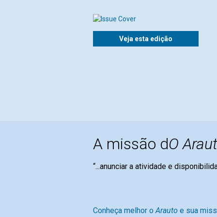
Veja esta edição
A missão d
O Araut
“...anunciar a atividade e disponibili
Mary Bak
Conheça melhor o
Arauto
e sua mis