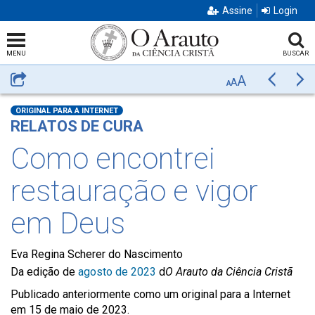
Assine
Login
MENU
BUSCAR
A
Compartilhar
Anterior
Pr
A
A
ORIGINAL PARA A INTERNET
RELATOS DE CURA
Como encontrei
restauração e vigor
em Deus
Eva Regina Scherer do Nascimento
Da edição de
agosto de 2023
d
O Arauto da Ciência Cristã
Publicado anteriormente como um original para a Internet
em 15 de maio de 2023.