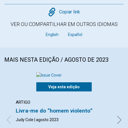
Copy
Copiar link
VER OU COMPARTILHAR EM OUTROS IDIOMAS
English
Español
MAIS NESTA EDIÇÃO / AGOSTO DE 2023
Veja esta edição
ARTIGO
ARTI
Livra-me do “homem violento”
Uma 
prev
Judy Cole | agosto 2023
Beth S