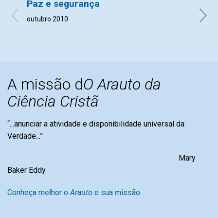
Paz e segurança
Espa
outubro 2010
com c
outub
A missão d
O Arauto da
Ciência Cristã
“...anunciar a atividade e disponibilidade universal da
Verdade...”
Mary
Baker Eddy
Conheça melhor o
Arauto
e sua missão
.