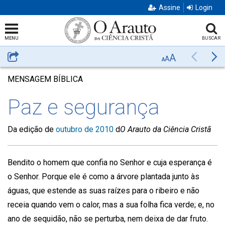
Assine
Login
MENU
BUSCAR
A
Compartilhar
Anterior
Pr
A
A
MENSAGEM BÍBLICA
Paz e segurança
Da edição de
outubro de 2010
d
O Arauto da Ciência Cristã
Bendito o homem que confia no Senhor e cuja esperança é
o Senhor. Porque ele é como a árvore plantada junto às
águas, que estende as suas raízes para o ribeiro e não
receia quando vem o calor, mas a sua folha fica verde; e, no
ano de sequidão, não se perturba, nem deixa de dar fruto.