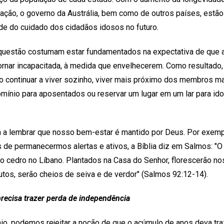
ação, o governo da Austrália, bem como de outros países, estão
ade do cuidado dos cidadãos idosos no futuro.
questão costumam estar fundamentados na expectativa de que 
tornar incapacitada, à medida que envelhecerem. Como resultado
 continuar a viver sozinho, viver mais próximo dos membros mai
ínio para aposentados ou reservar um lugar em um lar para id
 a lembrar que nosso bem-estar é mantido por Deus. Por exempl
 de permanecermos alertas e ativos, a Bíblia diz em Salmos: "O
o cedro no Líbano. Plantados na Casa do Senhor, florescerão no
rutos, serão cheios de seiva e de verdor" (Salmos 92:12-14).
recisa trazer perda de independência
io, podemos rejeitar a noção de que o acúmulo de anos deva tr