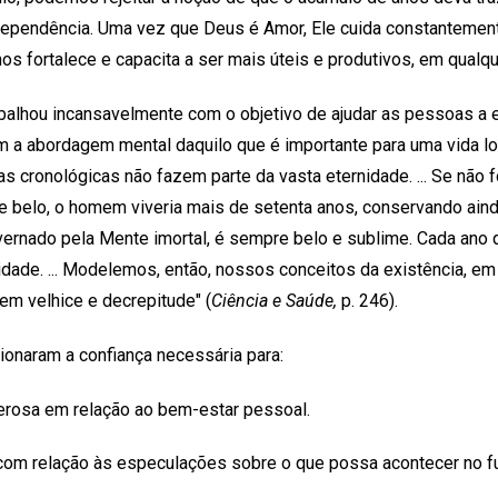
dependência. Uma vez que Deus é Amor, Ele cuida constantemen
os fortalece e capacita a ser mais úteis e produtivos, em qualqu
balhou incansavelmente com o objetivo de ajudar as pessoas a e
m a abordagem mental daquilo que é importante para uma vida lo
as cronológicas não fazem parte da vasta eternidade. ... Se não 
e belo, o homem viveria mais de setenta anos, conservando ainda 
rnado pela Mente imortal, é sempre belo e sublime. Cada ano
idade. ... Modelemos, então, nossos conceitos da existência, em 
em velhice e decrepitude" (
Ciência e Saúde,
p. 246).
onaram a confiança necessária para:
merosa em relação ao bem-estar pessoal.
 com relação às especulações sobre o que possa acontecer no fu