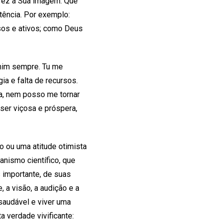
 fez à Sua imagem. Que
tência. Por exemplo:
sos e ativos; como Deus
 mim sempre. Tu me
ia e falta de recursos.
a, nem posso me tornar
 ser viçosa e próspera,
 ou uma atitude otimista
ianismo científico, que
 importante, de suas
a visão, a audição e a
saudável e viver uma
a verdade vivificante: