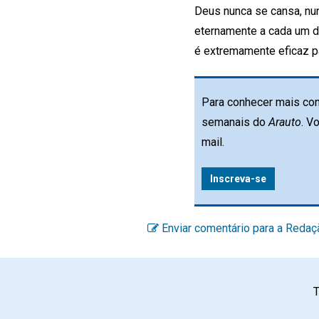
Deus nunca se cansa, nun
eternamente a cada um de
é extremamente eficaz pa
Para conhecer mais con
semanais do
Arauto
. V
mail.
Inscreva-se
Enviar comentário para a Redaç
T