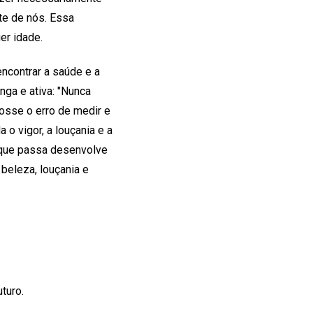
te de nós. Essa
er idade.
ncontrar a saúde e a
nga e ativa: "Nunca
fosse o erro de medir e
o vigor, a louçania e a
 que passa desenvolve
beleza, louçania e
turo.