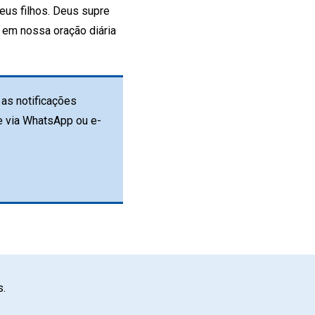
eus filhos. Deus supre
 em nossa oração diária
as notificações
e via WhatsApp ou e-
s.
App
mail