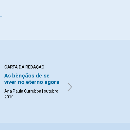
CARTA DA REDAÇÃO
EDITORIAL
As bênçãos de se
Anos de sabedoria,
viver no eterno agora
beleza e santidade
Ana Paula Currubba | outubro
Leide Lessa | outubro 2010
2010