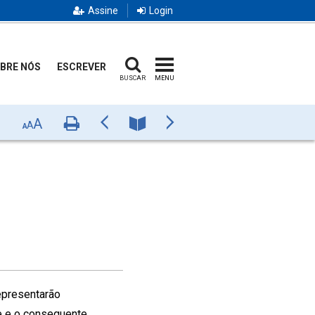
Assine
Login
BRE NÓS
ESCREVER
BUSCAR
MENU
A
Imprimir
Anterior
Número
Próximo
A
A
epresentarão
e e o consequente