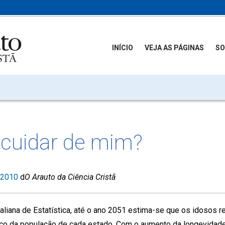
INÍCIO
VEJA AS PÁGINAS
SO
 cuidar de mim?
 2010
d
O Arauto da Ciência Cristã
liana de Estatística, até o ano 2051 estima-se que os idosos r
ço da população de cada estado. Com o aumento da longevidad