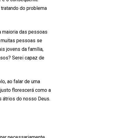
 tratando do problema
a maioria das pessoas
, muitas pessoas se
s jovens da família,
osos? Serei capaz de
o, ao falar de uma
 justo florescerá como a
s átrios do nosso Deus.
azer necessariamente