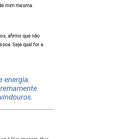
r de mim mesma.
os, afirmo que não
soa. Seja qual for a
e energia.
xtremamente
vindouros.