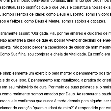
e orar para nosso bem-estar contínuo, afirmando que Deus nos
iritual. Isso significa que o que Deus é constitui a nossa exis
, somos isentos de idade; como Deus é Espírito, somos vigoro
sos e felizes; como Deus é Mente, somos sábios e capazes.
ariamente assim: "Obrigada, Pai, por me amares e cuidares de
 Não aceitarei a ideia de que eu possa vivenciar declínio de energ
ompleta. Não posso perder a capacidade de cuidar de mim mesm
Como Sua filha, sou corajosa e cheia de vitalidade. Eu confio em
 é simplesmente um exercício para manter o pensamento positivo
ais do que isso. É pensamento espiritualizado, a prática do crist
em seu ministério de cura. Por meio de suas palavras e, o mais
 como realmente somos amados por Deus. Ao restaurar a saúde, 
ssoas, ele confirmou que nunca é tarde demais para alguém ser 
O clamor do coração "quem cuidará de mim?" é respondido por est