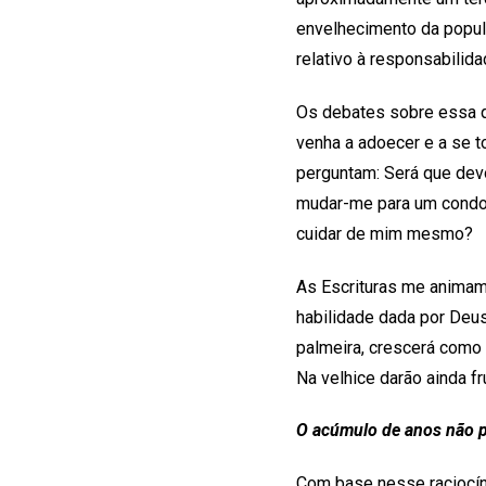
envelhecimento da popul
relativo à responsabilid
Os debates sobre essa 
venha a adoecer e a se 
perguntam: Será que devo
mudar-me para um condom
cuidar de mim mesmo?
As Escrituras me animam
habilidade dada por Deus
palmeira, crescerá como 
Na velhice darão ainda f
O acúmulo de anos não p
Com base nesse raciocín