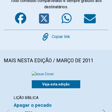
Todo conteúdo compartilhado é sempre gratuito aos
destinatários.
Facebook
Twitter
WhatsA
Em
Copy
Copiar link
MAIS NESTA EDIÇÃO / MARÇO DE 2011
Veja esta edição
LIÇÃO BÍBLICA
CART
Apagar o pecado
Espa