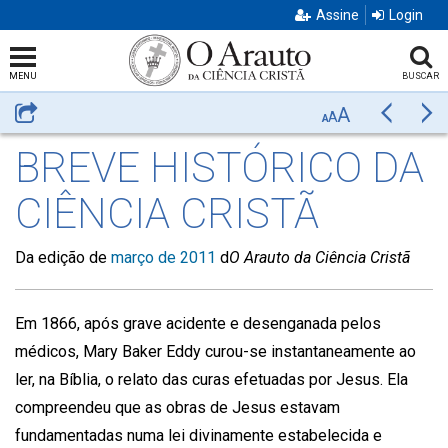
Assine
Login
MENU
BUSCAR
A
Compartilhar
Anterior
Pr
A
A
BREVE HISTÓRICO DA
CIÊNCIA CRISTÃ
Da edição de
março de 2011
d
O Arauto da Ciência Cristã
Em 1866, após grave acidente e desenganada pelos
médicos, Mary Baker Eddy curou-se instantaneamente ao
ler, na Bíblia, o relato das curas efetuadas por Jesus. Ela
compreendeu que as obras de Jesus estavam
fundamentadas numa lei divinamente estabelecida e