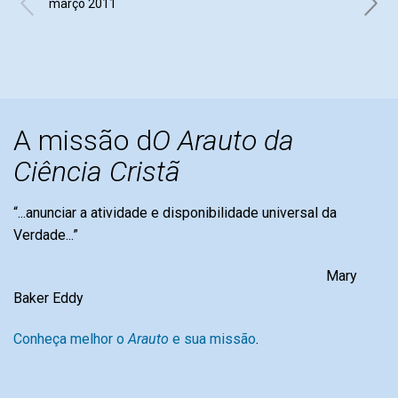
março 2011
José 
A missão d
O Arauto da
Ciência Cristã
“...anunciar a atividade e disponibilidade universal da
Verdade...”
Mary
Baker Eddy
Conheça melhor o
Arauto
e sua missão
.